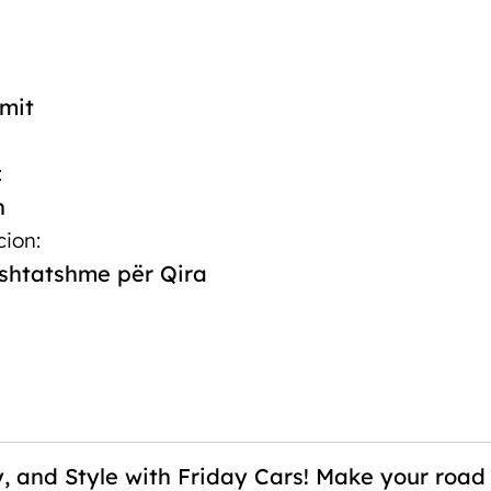
mit
:
h
Makina ekonomike me qera Tiranë
cion:
rshtatshme për Qira
y, and Style with Friday Cars! Make your road