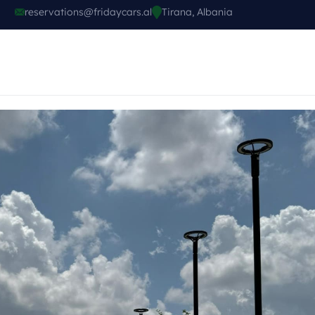
reservations@fridaycars.al
Tirana, Albania