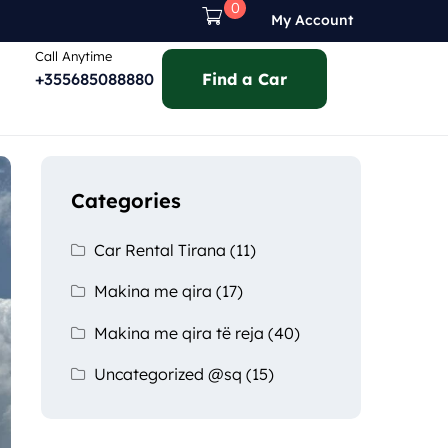
0
My Account
Call Anytime
+355685088880
Find a Car
Categories
Car Rental Tirana
(11)
Makina me qira
(17)
Makina me qira të reja
(40)
Uncategorized @sq
(15)