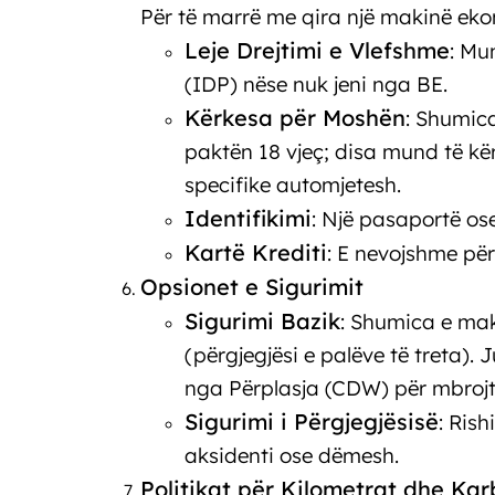
Për të marrë me qira një makinë ekon
Leje Drejtimi e Vlefshme
: Mu
(IDP) nëse nuk jeni nga BE.
Kërkesa për Moshën
: Shumica
paktën 18 vjeç; disa mund të kë
specifike automjetesh.
Identifikimi
: Një pasaportë ose
Kartë Krediti
: E nevojshme për
Opsionet e Sigurimit
Sigurimi Bazik
: Shumica e mak
(përgjegjësi e palëve të treta).
nga Përplasja (CDW) për mbrojtj
Sigurimi i Përgjegjësisë
: Ris
aksidenti ose dëmesh.
Politikat për Kilometrat dhe Kar