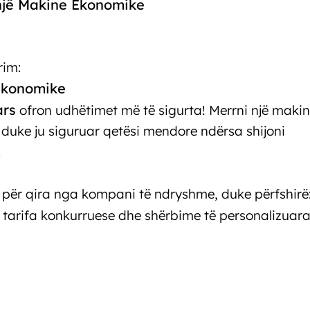
 një Makine Ekonomike
rim:
 Ekonomike
Makina ekonomike me qera Tiranë
ars
ofron udhëtimet më të sigurta! Merrni një maki
 duke ju siguruar qetësi mendore ndërsa shijoni
.
për qira nga kompani të ndryshme, duke përfshirë
ë tarifa konkurruese dhe shërbime të personalizuara
akina ekonomike me qera Tiranë