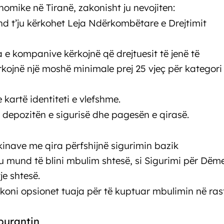
omike në Tiranë, zakonisht ju nevojiten:
nd t’ju kërkohet Leja Ndërkombëtare e Drejtimit
 e kompanive kërkojnë që drejtuesit të jenë të
rkojnë një moshë minimale prej 25 vjeç për kategori
 kartë identiteti e vlefshme.
 depozitën e sigurisë dhe pagesën e qirasë.
inave me qira përfshijnë sigurimin bazik
 Ju mund të blini mbulim shtesë, si Sigurimi për Dëm
e shtesë.
hikoni opsionet tuaja për të kuptuar mbulimin në ras
burantin