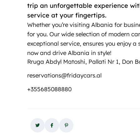
trip an unforgettable experience wi
service at your fingertips.
Whether you’re visiting Albania for busin
for you. Our wide selection of modern c
exceptional service, ensures you enjoy a 
now and drive Albania in style!
Rruga Abdyl Matoshi, Pallati Nr 1, Don B
reservations@fridaycars.al
+355685088880