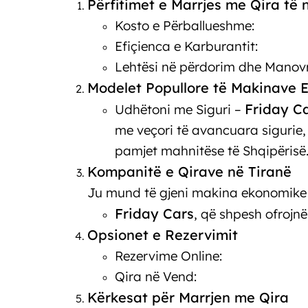
Përfitimet e Marrjes me Qira të
Kosto e Përballueshme:
Efiçienca e Karburantit:
Lehtësi në përdorim dhe Manov
Modelet Popullore të Makinave
Friday C
Udhëtoni me Siguri –
me veçori të avancuara sigurie,
pamjet mahnitëse të Shqipërisë
Kompanitë e Qirave në Tiranë
Ju mund të gjeni makina ekonomike 
Friday Cars
, që shpesh ofrojn
Opsionet e Rezervimit
Rezervime Online:
Qira në Vend:
Kërkesat për Marrjen me Qira
M